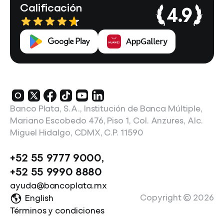
Calificación
4.9
Banco Plata, S.A., Institución de Banca Múltiple,
Mariano Escobedo 476, Piso 1, Col. Anzures, Alc.
Miguel Hidalgo, CDMX, C.P. 11590
+52 55 9777 9000
,
+52 55 9990 8880
ayuda@bancoplata.mx
Copyright ©
2026
English
Términos y condiciones