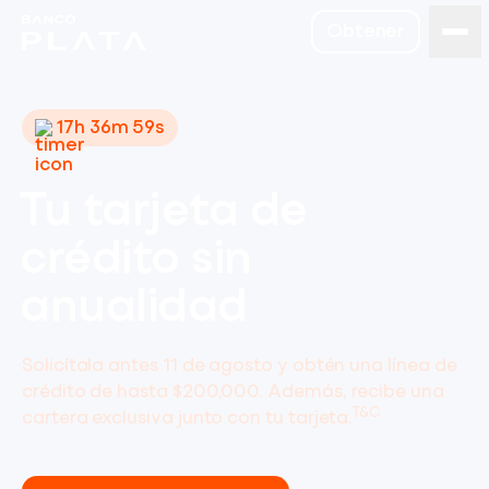
Obtener
17h 36m 59s
Tu tarjeta de
crédito sin
anualidad
Solicítala antes 11 de agosto y obtén una línea de
crédito de hasta $200,000. Además, recibe una
T&C
cartera exclusiva junto con tu tarjeta.