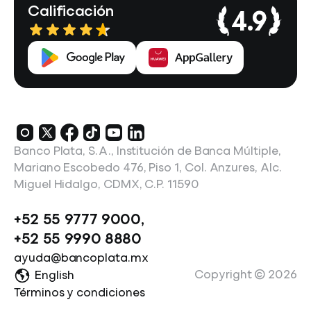
Calificación
4.9
Banco Plata, S.A., Institución de Banca Múltiple,
Mariano Escobedo 476, Piso 1, Col. Anzures, Alc.
Miguel Hidalgo, CDMX, C.P. 11590
+52 55 9777 9000
,
+52 55 9990 8880
ayuda@bancoplata.mx
Copyright ©
2026
English
Términos y condiciones