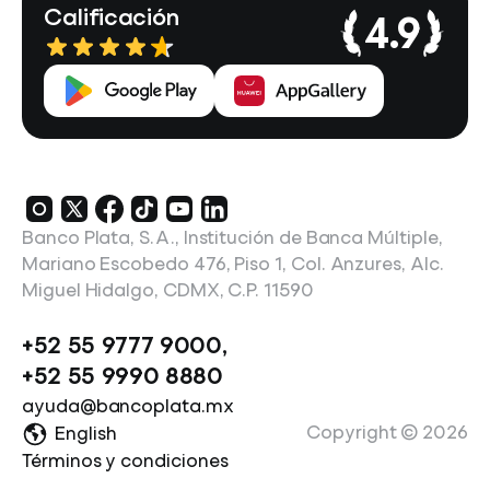
Calificación
4.9
Banco Plata, S.A., Institución de Banca Múltiple,
Mariano Escobedo 476, Piso 1, Col. Anzures, Alc.
Miguel Hidalgo, CDMX, C.P. 11590
+52 55 9777 9000
,
+52 55 9990 8880
ayuda@bancoplata.mx
Copyright ©
2026
English
Términos y condiciones