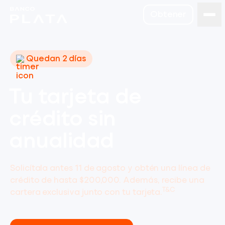
Obtener
Quedan 2 días
Tu tarjeta de
crédito sin
anualidad
Solicítala antes 11 de agosto y obtén una línea de
crédito de hasta $200,000. Además, recibe una
T&C
cartera exclusiva junto con tu tarjeta.