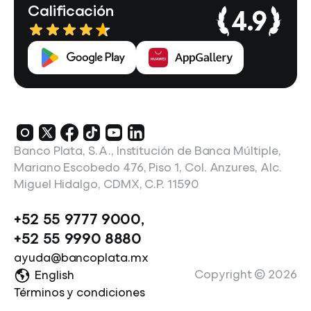
Calificación
4.9
Banco Plata, S.A., Institución de Banca Múltiple,
Mariano Escobedo 476, Piso 1, Col. Anzures, Alc.
Miguel Hidalgo, CDMX, C.P. 11590
+52 55 9777 9000
,
+52 55 9990 8880
ayuda@bancoplata.mx
Copyright ©
2026
English
Términos y condiciones