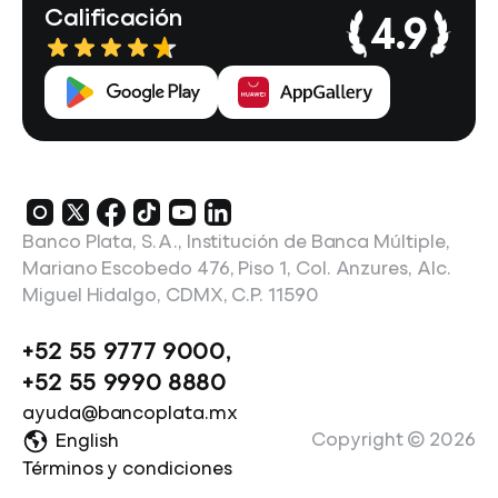
Calificación
4.9
Banco Plata, S.A., Institución de Banca Múltiple,
Mariano Escobedo 476, Piso 1, Col. Anzures, Alc.
Miguel Hidalgo, CDMX, C.P. 11590
+52 55 9777 9000
,
+52 55 9990 8880
ayuda@bancoplata.mx
Copyright ©
2026
English
Términos y condiciones