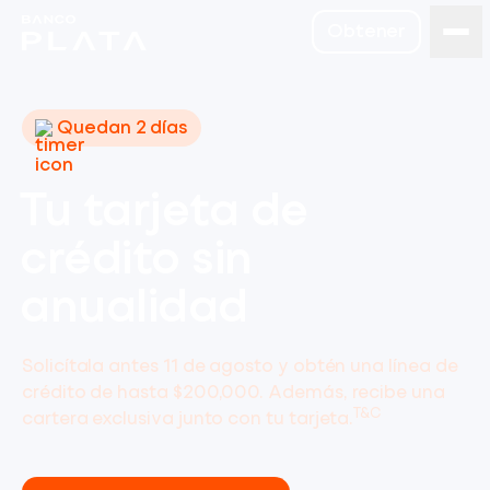
Obtener
Quedan 2 días
Tu tarjeta de
crédito sin
anualidad
Solicítala antes 11 de agosto y obtén una línea de
crédito de hasta $200,000. Además, recibe una
T&C
cartera exclusiva junto con tu tarjeta.