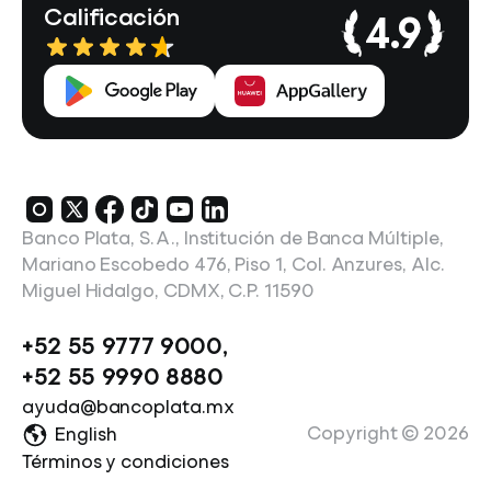
Calificación
4.9
Banco Plata, S.A., Institución de Banca Múltiple,
Mariano Escobedo 476, Piso 1, Col. Anzures, Alc.
Miguel Hidalgo, CDMX, C.P. 11590
+52 55 9777 9000
,
+52 55 9990 8880
ayuda@bancoplata.mx
Copyright ©
2026
English
Términos y condiciones