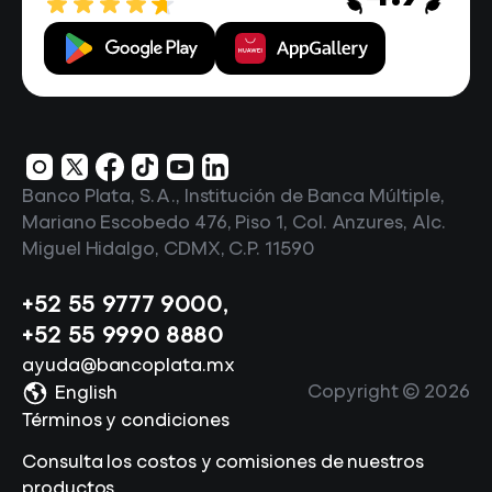
Banco Plata, S.A., Institución de Banca Múltiple,
Mariano Escobedo 476, Piso 1, Col. Anzures, Alc.
Miguel Hidalgo, CDMX, C.P. 11590
+52 55 9777 9000
,
+52 55 9990 8880
ayuda@bancoplata.mx
Copyright ©
2026
English
Términos y condiciones
Consulta los costos y comisiones de nuestros
productos