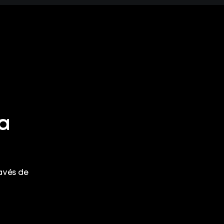
a
avés de