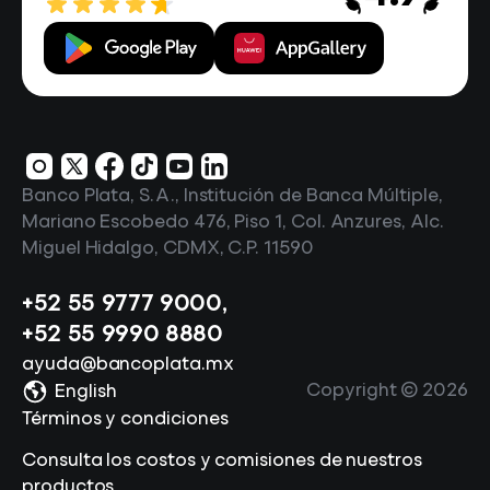
Banco Plata, S.A., Institución de Banca Múltiple,
Mariano Escobedo 476, Piso 1, Col. Anzures, Alc.
Miguel Hidalgo, CDMX, C.P. 11590
+52 55 9777 9000
,
+52 55 9990 8880
ayuda@bancoplata.mx
Copyright ©
2026
English
Términos y condiciones
Consulta los costos y comisiones de nuestros
productos