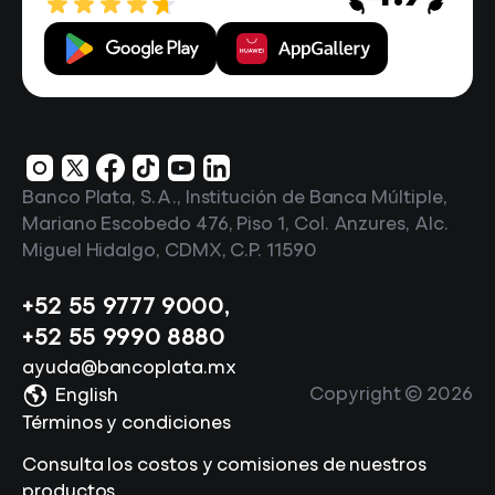
Banco Plata, S.A., Institución de Banca Múltiple,
Mariano Escobedo 476, Piso 1, Col. Anzures, Alc.
Miguel Hidalgo, CDMX, C.P. 11590
+52 55 9777 9000
,
+52 55 9990 8880
ayuda@bancoplata.mx
Copyright ©
2026
English
Términos y condiciones
Consulta los costos y comisiones de nuestros
productos