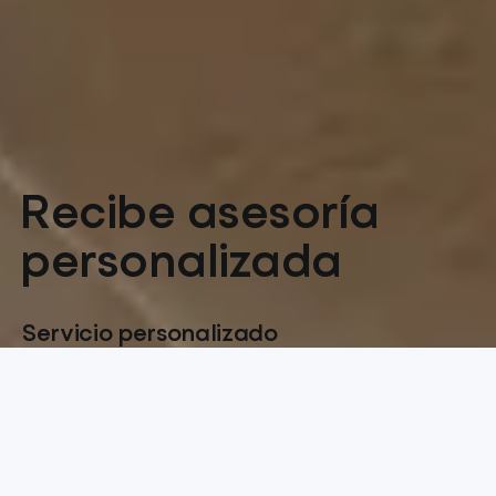
Recibe asesoría
personalizada
Servicio personalizado
Recibe asesoría de inversión alineada con tus
objetivos, tolerancia al riesgo y horizonte de
inversión.
Recomendaciones gratuitas