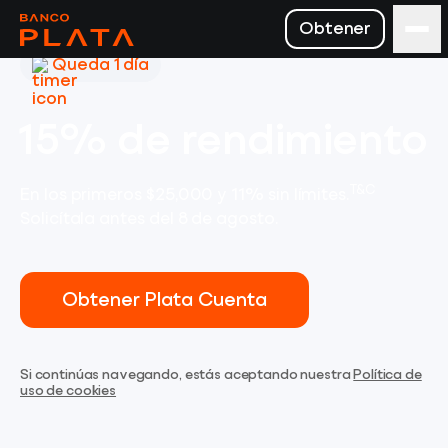
Obtener
Queda 1 día
15% de rendimiento
T&C
En los primeros $25,000 y 11% sin límites.
Solicítala antes del 8 de agosto.
Obtener Plata Cuenta
Si continúas navegando, estás aceptando nuestra
Política de
uso de cookies