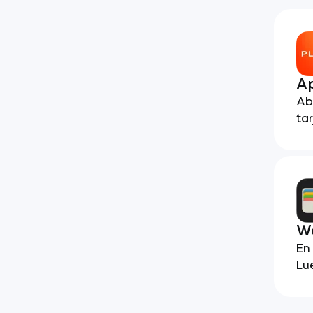
Ap
Ab
ta
Wa
En 
Lu